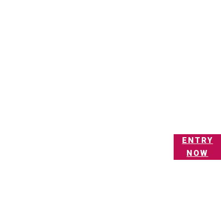
ENTRY
NOW
RECRUIT SITE
TOP
ABOUT US
INTERVIEW
Q&A
ENTRY NOW