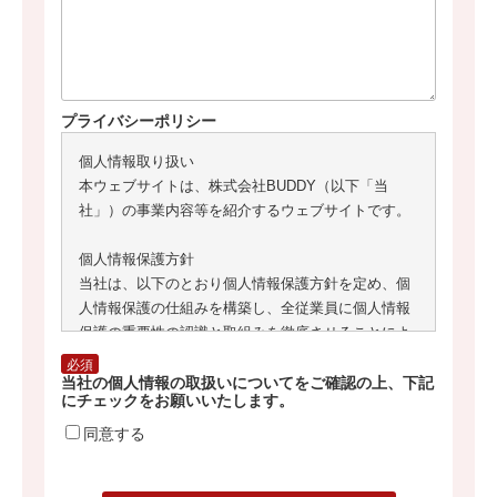
プライバシーポリシー
個人情報取り扱い
本ウェブサイトは、株式会社BUDDY（以下「当
社」）の事業内容等を紹介するウェブサイトです。
個人情報保護方針
当社は、以下のとおり個人情報保護方針を定め、個
人情報保護の仕組みを構築し、全従業員に個人情報
保護の重要性の認識と取組みを徹底させることによ
り、個人情報の保護を推進致します。
必須
当社の個人情報の取扱いについてをご確認の上、下記
にチェックをお願いいたします。
個人情報の管理
当社は、お客様の個人情報を正確かつ最新の状態に
同意する
保ち、個人情報への不正アクセス・紛失・破損・改
ざん・漏洩などを防止するため、セキュリティシス