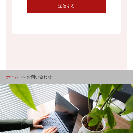
テムの維持・管理体制の整備・社員教育の徹底等の
送信する
必要な措置を講じ、安全対策を実施し個人情報の厳
重な管理を行ないます。
個人情報の利用目的
本ウェブサイトでは、お客様からのお問い合わせ時
に、お名前、e-mailアドレス、電話番号等の個人情
報をご登録いただく場合がございますが、これらの
個人情報はご提供いただく際の目的以外では利用致
しません。
お客様よりお預かりした個人情報は、当からのご連
絡や業務のご案内やご質問に対する回答として、電
ホーム
お問い合わせ
子メールや資料のご送付に利用致します。
個人情報の第三者への開示・提供の禁止
当社は、お客様よりお預かりした個人情報を適切に
管理し、次のいずれかに該当する場合を除き、個人
情報を第三者に開示致しません。
・お客様の同意がある場合
・お客様が希望されるサービスを行なうために当社
が業務を委託する業者に対して開示する場合