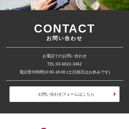
・法令に基づき開示することが必要である場合
個人情報の安全対策
CONTACT
当社は、個人情報の正確性及び安全性確保のため
に、セキュリティに万全の対策を講じています。
お問い合わせ
ご本人の照会
お客様がご本人の個人情報の照会・修正・削除など
お電話でのお問い合わせ
をご希望される場合には、ご本人であることを確認
の上、対応させていただきます。
TEL:03-6822-3462
電話受付時間10:00-18:00 (土日祝日はお休みです)
法令、規範の遵守と見直し
当社は、保有する個人情報に関して適用される日本
の法令、その他規範を遵守するとともに、本ポリシ
お問い合わせフォームはこちら
ーの内容を適宜見直し、その改善に努めます。
お問い合わせ
当社の個人情報の取扱に関するお問い合せは下記ま
でご連絡ください。